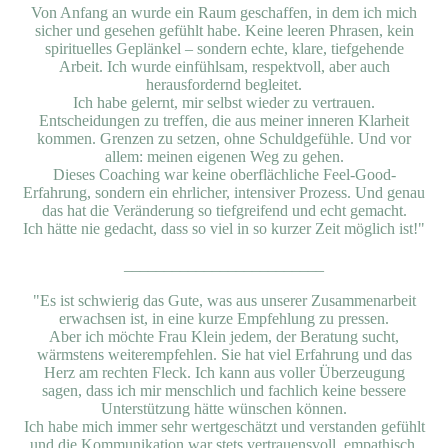
Von Anfang an wurde ein Raum geschaffen, in dem ich mich
sicher und gesehen gefühlt habe. Keine leeren Phrasen, kein
spirituelles Geplänkel – sondern echte, klare, tiefgehende
Arbeit. Ich wurde einfühlsam, respektvoll, aber auch
herausfordernd begleitet.
Ich habe gelernt, mir selbst wieder zu vertrauen.
Entscheidungen zu treffen, die aus meiner inneren Klarheit
kommen. Grenzen zu setzen, ohne Schuldgefühle. Und vor
allem: meinen eigenen Weg zu gehen.
Dieses Coaching war keine oberflächliche Feel-Good-
Erfahrung, sondern ein ehrlicher, intensiver Prozess. Und genau
das hat die Veränderung so tiefgreifend und echt gemacht.
Ich hätte nie gedacht, dass so viel in so kurzer Zeit möglich ist!"
_________________________
"
Es ist schwierig das Gute, was aus unserer Zusammenarbeit
erwachsen ist, in eine kurze Empfehlung zu pressen.
Aber ich möchte Frau Klein jedem, der Beratung sucht,
wärmstens weiterempfehlen. Sie hat viel Erfahrung und das
Herz am rechten Fleck. Ich kann aus voller Überzeugung
sagen, dass ich mir menschlich und fachlich keine bessere
Unterstützung hätte wünschen können.
Ich habe mich immer sehr wertgeschätzt und verstanden gefühlt
und die Kommunikation war stets vertrauensvoll, empathisch,